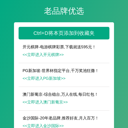
遥想公瑾当年，小乔初嫁了，雄姿英发。
羽扇纶巾，谈笑间，樯橹灰飞烟灭。
故国神游，多情应笑我，早生华发。
人生如梦，一尊还酹江月。